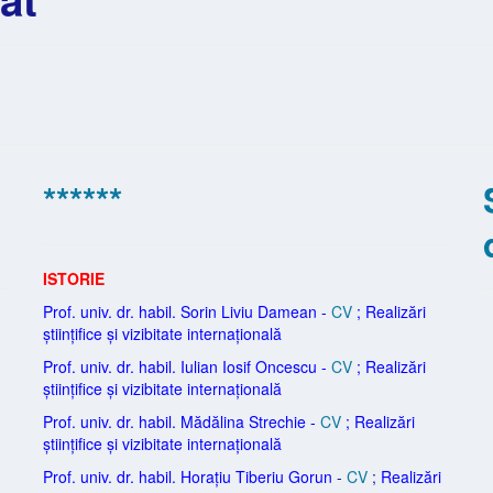
******
ISTORIE
Prof. univ. dr. habil. Sorin Liviu Damean -
CV
;
Realizări
științifice și vizibitate internațională
Prof. univ. dr. habil. Iulian Iosif Oncescu -
CV
;
Realizări
științifice și vizibitate internațională
Prof. univ. dr. habil. Mădălina Strechie -
CV
;
Realizări
științifice și vizibitate internațională
Prof. univ. dr. habil. Horațiu Tiberiu Gorun
-
CV
;
Realizări