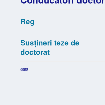
Reg
Susțineri teze de
doctorat
gggg