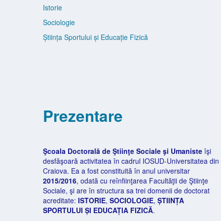
Istorie
Sociologie
Știința Sportului și Educație Fizică
Prezentare
Şcoala Doctorală de Ştiinţe Sociale şi Umaniste
îşi
desfăşoară activitatea în cadrul IOSUD-Universitatea din
Craiova. Ea a fost constituită în anul universitar
2015/2016
, odată cu reînfiinţarea Facultăţii de Ştiinţe
Sociale, şi are în structura sa trei domenii de doctorat
acreditate:
ISTORIE
,
SOCIOLOGIE
,
ȘTIINȚA
SPORTULUI ȘI EDUCAȚIA FIZICĂ
.