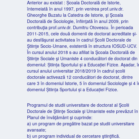
Anterior au existat : Școala Doctorală de Istorie,
întemeiată în anul 1997, prin venirea prof.univ.dr.
Gheorghe Buzatu la Catedra de Istorie, şi Şcoala
Doctorală de Sociologie, înfiinţată în anul 2009, prin
contribuţia prof.univ.dr. Dumitru Otovescu. În perioada
2011-2015, cele două domenii de doctorat acreditate şi-
au desfăşurat activitatea în cadrul Şcolii Doctorale de
Ştiinţe Socio-Umane, existentă în structura IOSUD-UCV.
În cursul anului 2018 s-au afiliat la Şcoala Doctorală de
Ştiinţe Sociale şi Umaniste 4 conducători de doctorat din
domeniul: Știința Sportului și a Educației Fizice. Așadar, î
cursul anului universitar 2018/2019 în cadrul școlii
doctorale activează 12 conducători de doctorat, dintre
care 3 în domeniul Istorie, 5 în domeniul Sociologie și 4 î
domeniul Știința Sportului și a Educației Fizice.
Programul de studii universitare de doctorat al Şcolii
Doctorale de Ştiinţe Sociale şi Umaniste este prevăzut în
Planul de învăţământ şi cuprinde:
a) un program de pregătire bazat pe studii universitare
avansate;
b) un program individual de cercetare ştiinţifică.