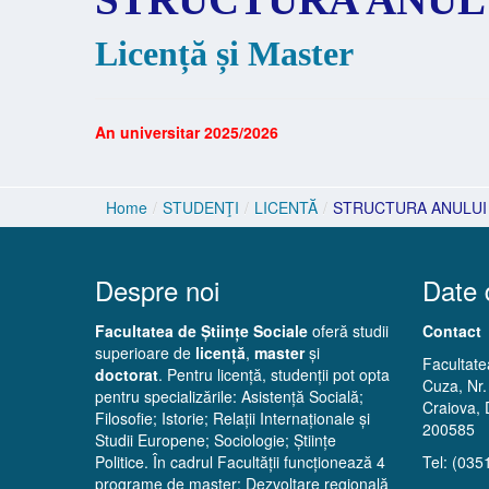
Licență și Master
An universitar 2025/2026
Home
/
STUDENŢI
/
LICENTĂ
/
STRUCTURA ANULUI
Despre noi
Date 
Facultatea de Științe Sociale
oferă studii
Contact
superioare de
licență
,
master
și
Facultatea
doctorat
. Pentru licență, studenții pot opta
Cuza, Nr.
pentru specializările: Asistență Socială;
Craiova, 
Filosofie; Istorie; Relații Internaționale și
200585
Studii Europene; Sociologie; Științe
Politice. În cadrul Facultății funcționează 4
Tel: (035
programe de master: Dezvoltare regională