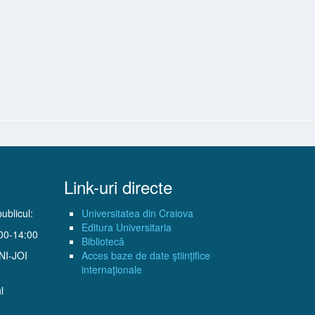
Link-uri directe
ublicul:
Universitatea din Craiova
Editura Universitaria
:00-14:00
Bibliotecă
UNI-JOI
Acces baze de date ştiinţifice
internaţionale
l