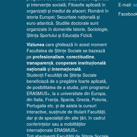
și intervenție socială; Filosofie aplicată în
E-mail:
se
organizații și mediul de afaceri; Românii în
Faceboo
istoria Europei; Securitate națională și
euro-atlantică. Studiile doctorale sunt
organizate în domeniile Istorie, Sociologie,
Știința Sportului și Educația Fizică.
Viziunea
care ghidează în acest moment
Facultatea de Științe Sociale se bazează
pe
profesionalism
,
corectitudine
,
transparență
,
cooperare instituțională
națională
și
internațională
.
Studenții Facultății de Științe Sociale
beneficiază de o pregătire foarte aplicată,
de posibilitatea de a studia, prin programul
ERASMUS+, la o universitate din Europa,
din Italia, Franța, Spania, Grecia, Polonia,
Portugalia etc. și de asista la cursuri
interactive, susținute de titularii Facultății,
dar și de specialiști din alte țări, în cadrul
conferințelor sau a mobilităților
internaționale ERASMUS+.
Toți absolvenții Facultății de Științe Sociale