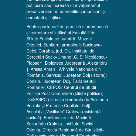
pot lucra sau lucrează în învățământul
preuniversitar, în domeniile comunicării și
cercetării științifice.
Printre partenerii de practică studențească
și cercetare științifică ai Facultății de
Științe Sociale se numără: Muzeul
Olteniei, Șantierul arheologic Sucidava-
Celei, Corabia, jud. Olt, Institutul de
Cercetări Socio-Umane „C. S. Nicolăescu-
Plopșor”, Biblioteca Județeană „Alexandru
și Aristia Aman”, Arhivele Naționale din
România, Serviciul Județean Dolj (istorie);
Consiliul Județean Dolj, Parlamentul
României, CEPOS: Centrul de Studii
Politice Post-Comuniste (științe politice);
DGSASPC (Direcția Generală de Asistență
Socială și Protecția Copilului Dolj),
Asociația „Vasiliada” Craiova (asistență
socială); Penitenciarul de Maximă
Securitate Craiova, Institutul Social
Oltenia, Direcția Regională de Statistică-
Dolj (sociologie); Ministerul Fondurilor