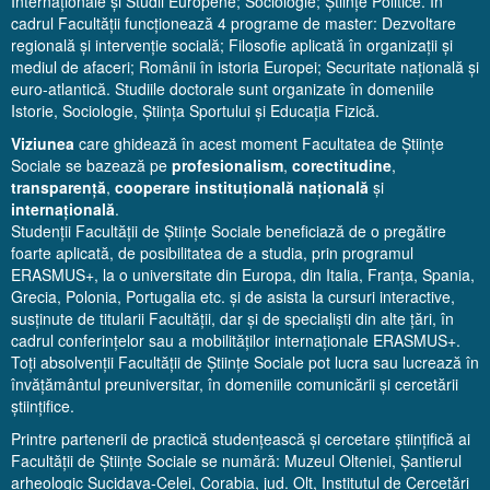
Internaționale și Studii Europene; Sociologie; Științe Politice. În
cadrul Facultății funcționează 4 programe de master: Dezvoltare
regională și intervenție socială; Filosofie aplicată în organizații și
mediul de afaceri; Românii în istoria Europei; Securitate națională și
euro-atlantică. Studiile doctorale sunt organizate în domeniile
Istorie, Sociologie, Știința Sportului și Educația Fizică.
Viziunea
care ghidează în acest moment Facultatea de Științe
Sociale se bazează pe
profesionalism
,
corectitudine
,
transparență
,
cooperare instituțională națională
și
internațională
.
Studenții Facultății de Științe Sociale beneficiază de o pregătire
foarte aplicată, de posibilitatea de a studia, prin programul
ERASMUS+, la o universitate din Europa, din Italia, Franța, Spania,
Grecia, Polonia, Portugalia etc. și de asista la cursuri interactive,
susținute de titularii Facultății, dar și de specialiști din alte țări, în
cadrul conferințelor sau a mobilităților internaționale ERASMUS+.
Toți absolvenții Facultății de Științe Sociale pot lucra sau lucrează în
învățământul preuniversitar, în domeniile comunicării și cercetării
științifice.
Printre partenerii de practică studențească și cercetare științifică ai
Facultății de Științe Sociale se numără: Muzeul Olteniei, Șantierul
arheologic Sucidava-Celei, Corabia, jud. Olt, Institutul de Cercetări