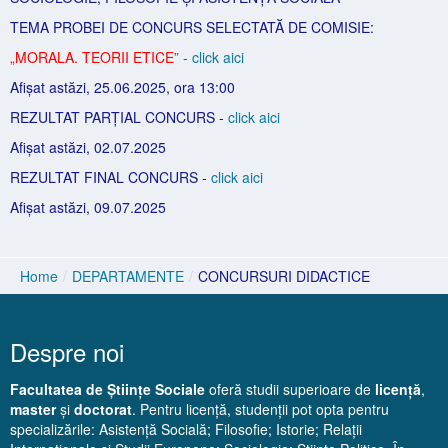
TEMA PROBEI DE CONCURS SELECTATĂ DE COMISIE:
„MORALA. TEORII ETICE” -
click aici
Afișat astăzi, 25.06.2025, ora 13:00
REZULTAT PARȚIAL CONCURS -
click aici
Afișat astăzi, 02.07.2025
REZULTAT FINAL CONCURS -
click aici
Afișat astăzi, 09.07.2025
Home
/
DEPARTAMENTE
/
CONCURSURI DIDACTICE
Despre noi
Facultatea de Științe Sociale
oferă studii superioare de
licență
,
master
și
doctorat
. Pentru licență, studenții pot opta pentru
specializările: Asistență Socială; Filosofie; Istorie; Relații