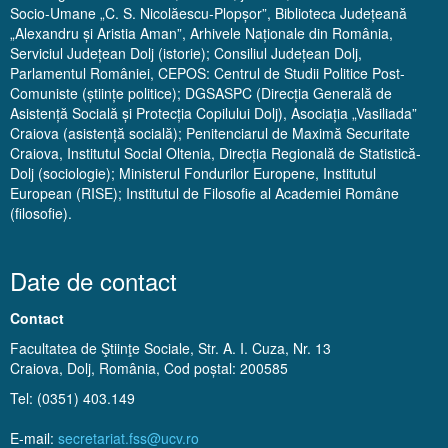
Socio-Umane „C. S. Nicolăescu-Plopșor”, Biblioteca Județeană
„Alexandru și Aristia Aman”, Arhivele Naționale din România,
Serviciul Județean Dolj (istorie); Consiliul Județean Dolj,
Parlamentul României, CEPOS: Centrul de Studii Politice Post-
Comuniste (științe politice); DGSASPC (Direcția Generală de
Asistență Socială și Protecția Copilului Dolj), Asociația „Vasiliada”
Craiova (asistență socială); Penitenciarul de Maximă Securitate
Craiova, Institutul Social Oltenia, Direcția Regională de Statistică-
Dolj (sociologie); Ministerul Fondurilor Europene, Institutul
European (RISE); Institutul de Filosofie al Academiei Române
(filosofie).
Date de contact
Contact
Facultatea de Ştiinţe Sociale, Str. A. I. Cuza, Nr. 13
Craiova, Dolj, România, Cod poștal: 200585
Tel: (0351) 403.149
E-mail:
secretariat.fss@ucv.ro