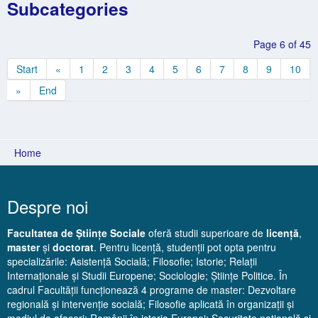
Subcategories
Page 6 of 45
Start
«
1
2
3
4
5
6
7
8
9
10
»
End
Home
Despre noi
Facultatea de Științe Sociale
oferă studii superioare de
licență
,
master
și
doctorat
. Pentru licență, studenții pot opta pentru
specializările: Asistență Socială; Filosofie; Istorie; Relații
Internaționale și Studii Europene; Sociologie; Științe Politice. În
cadrul Facultății funcționează 4 programe de master: Dezvoltare
regională și intervenție socială; Filosofie aplicată în organizații și
mediul de afaceri; Românii în istoria Europei; Securitate națională și