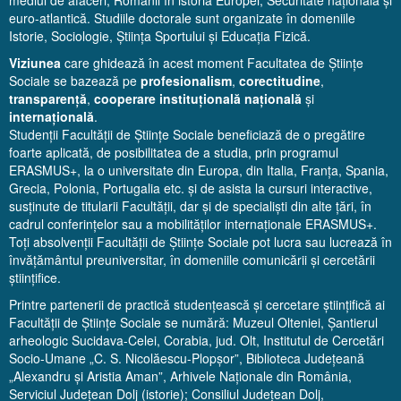
euro-atlantică. Studiile doctorale sunt organizate în domeniile
Istorie, Sociologie, Știința Sportului și Educația Fizică.
Viziunea
care ghidează în acest moment Facultatea de Științe
Sociale se bazează pe
profesionalism
,
corectitudine
,
transparență
,
cooperare instituțională națională
și
internațională
.
Studenții Facultății de Științe Sociale beneficiază de o pregătire
foarte aplicată, de posibilitatea de a studia, prin programul
ERASMUS+, la o universitate din Europa, din Italia, Franța, Spania,
Grecia, Polonia, Portugalia etc. și de asista la cursuri interactive,
susținute de titularii Facultății, dar și de specialiști din alte țări, în
cadrul conferințelor sau a mobilităților internaționale ERASMUS+.
Toți absolvenții Facultății de Științe Sociale pot lucra sau lucrează în
învățământul preuniversitar, în domeniile comunicării și cercetării
științifice.
Printre partenerii de practică studențească și cercetare științifică ai
Facultății de Științe Sociale se numără: Muzeul Olteniei, Șantierul
arheologic Sucidava-Celei, Corabia, jud. Olt, Institutul de Cercetări
Socio-Umane „C. S. Nicolăescu-Plopșor”, Biblioteca Județeană
„Alexandru și Aristia Aman”, Arhivele Naționale din România,
Serviciul Județean Dolj (istorie); Consiliul Județean Dolj,