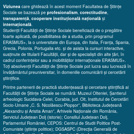
Viziunea
care ghidează în acest moment Facultatea de Științe
Sociale se bazează pe
profesionalism
,
corectitudine
,
transparență
,
cooperare instituțională națională
și
internațională
.
Studenții Facultății de Științe Sociale beneficiază de o pregătire
foarte aplicată, de posibilitatea de a studia, prin programul
ERASMUS+, la o universitate din Europa, din Italia, Franța, Spania,
Grecia, Polonia, Portugalia etc. și de asista la cursuri interactive,
susținute de titularii Facultății, dar și de specialiști din alte țări, în
cadrul conferințelor sau a mobilităților internaționale ERASMUS+.
Toți absolvenții Facultății de Științe Sociale pot lucra sau lucrează în
învățământul preuniversitar, în domeniile comunicării și cercetării
științifice.
Printre partenerii de practică studențească și cercetare științifică ai
Facultății de Științe Sociale se numără: Muzeul Olteniei, Șantierul
arheologic Sucidava-Celei, Corabia, jud. Olt, Institutul de Cercetări
Socio-Umane „C. S. Nicolăescu-Plopșor”, Biblioteca Județeană
„Alexandru și Aristia Aman”, Arhivele Naționale din România,
Serviciul Județean Dolj (istorie); Consiliul Județean Dolj,
Parlamentul României, CEPOS: Centrul de Studii Politice Post-
Comuniste (științe politice); DGSASPC (Direcția Generală de