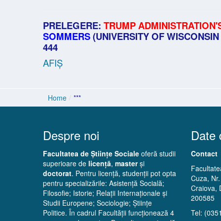
PRELEGERE:
TRUMP ADMINISTRATION'
SOMMERS
(UNIVERSITY OF WISCONSIN - 
444
AFIȘ
Home
/
***
Despre noi
Date 
Facultatea de Științe Sociale
oferă studii
Contact
superioare de
licență
,
master
și
Facultatea
doctorat
. Pentru licență, studenții pot opta
Cuza, Nr.
pentru specializările: Asistență Socială;
Craiova, 
Filosofie; Istorie; Relații Internaționale și
200585
Studii Europene; Sociologie; Științe
Politice. În cadrul Facultății funcționează 4
Tel: (035