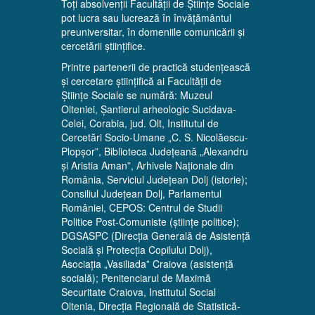
Toți absolvenții Facultății de Științe Sociale
pot lucra sau lucrează în învățământul
preuniversitar, în domeniile comunicării și
cercetării științifice.
Printre partenerii de practică studențească
și cercetare științifică ai Facultății de
Științe Sociale se numără: Muzeul
Olteniei, Șantierul arheologic Sucidava-
Celei, Corabia, jud. Olt, Institutul de
Cercetări Socio-Umane „C. S. Nicolăescu-
Plopșor”, Biblioteca Județeană „Alexandru
și Aristia Aman”, Arhivele Naționale din
România, Serviciul Județean Dolj (istorie);
Consiliul Județean Dolj, Parlamentul
României, CEPOS: Centrul de Studii
Politice Post-Comuniste (științe politice);
DGSASPC (Direcția Generală de Asistență
Socială și Protecția Copilului Dolj),
Asociația „Vasiliada” Craiova (asistență
socială); Penitenciarul de Maximă
Securitate Craiova, Institutul Social
Oltenia, Direcția Regională de Statistică-