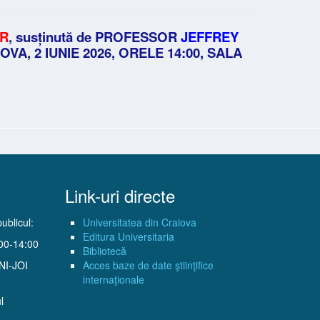
ER
, susținută de PROFESSOR
JEFFREY
VA, 2 IUNIE 2026, ORELE 14:00, SALA
Link-uri directe
ublicul:
Universitatea din Craiova
Editura Universitaria
:00-14:00
Bibliotecă
UNI-JOI
Acces baze de date ştiinţifice
internaţionale
l