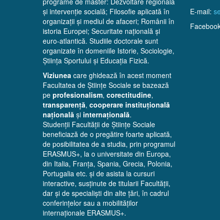
programe de master: Dezvoltare regională
și intervenție socială; Filosofie aplicată în
E-mail:
se
organizații și mediul de afaceri; Românii în
Faceboo
istoria Europei; Securitate națională și
euro-atlantică. Studiile doctorale sunt
organizate în domeniile Istorie, Sociologie,
Știința Sportului și Educația Fizică.
Viziunea
care ghidează în acest moment
Facultatea de Științe Sociale se bazează
pe
profesionalism
,
corectitudine
,
transparență
,
cooperare instituțională
națională
și
internațională
.
Studenții Facultății de Științe Sociale
beneficiază de o pregătire foarte aplicată,
de posibilitatea de a studia, prin programul
ERASMUS+, la o universitate din Europa,
din Italia, Franța, Spania, Grecia, Polonia,
Portugalia etc. și de asista la cursuri
interactive, susținute de titularii Facultății,
dar și de specialiști din alte țări, în cadrul
conferințelor sau a mobilităților
internaționale ERASMUS+.