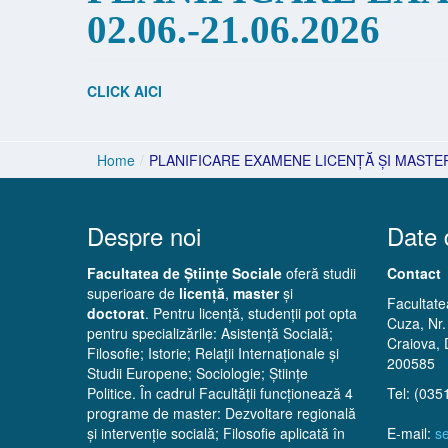
02.06.-21.06.2026
CLICK AICI
Home
/
PLANIFICARE EXAMENE LICENȚĂ ȘI MASTER 
Despre noi
Date 
Facultatea de Științe Sociale
oferă studii
Contact
superioare de
licență
,
master
și
Facultatea
doctorat
. Pentru licență, studenții pot opta
Cuza, Nr.
pentru specializările: Asistență Socială;
Craiova, 
Filosofie; Istorie; Relații Internaționale și
200585
Studii Europene; Sociologie; Științe
Politice. În cadrul Facultății funcționează 4
Tel: (035
programe de master: Dezvoltare regională
și intervenție socială; Filosofie aplicată în
E-mail:
se