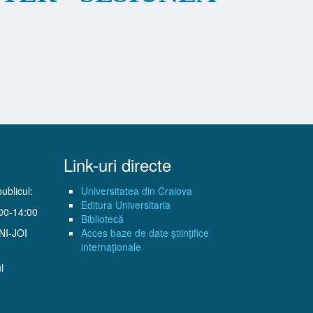
Link-uri directe
ublicul:
Universitatea din Craiova
Editura Universitaria
:00-14:00
Bibliotecă
UNI-JOI
Acces baze de date ştiinţifice
internaţionale
l