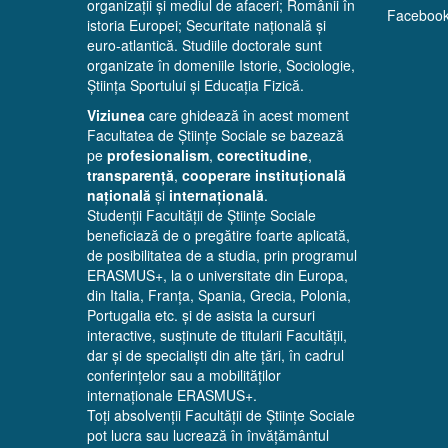
organizații și mediul de afaceri; Românii în
Faceboo
istoria Europei; Securitate națională și
euro-atlantică. Studiile doctorale sunt
organizate în domeniile Istorie, Sociologie,
Știința Sportului și Educația Fizică.
Viziunea
care ghidează în acest moment
Facultatea de Științe Sociale se bazează
pe
profesionalism
,
corectitudine
,
transparență
,
cooperare instituțională
națională
și
internațională
.
Studenții Facultății de Științe Sociale
beneficiază de o pregătire foarte aplicată,
de posibilitatea de a studia, prin programul
ERASMUS+, la o universitate din Europa,
din Italia, Franța, Spania, Grecia, Polonia,
Portugalia etc. și de asista la cursuri
interactive, susținute de titularii Facultății,
dar și de specialiști din alte țări, în cadrul
conferințelor sau a mobilităților
internaționale ERASMUS+.
Toți absolvenții Facultății de Științe Sociale
pot lucra sau lucrează în învățământul