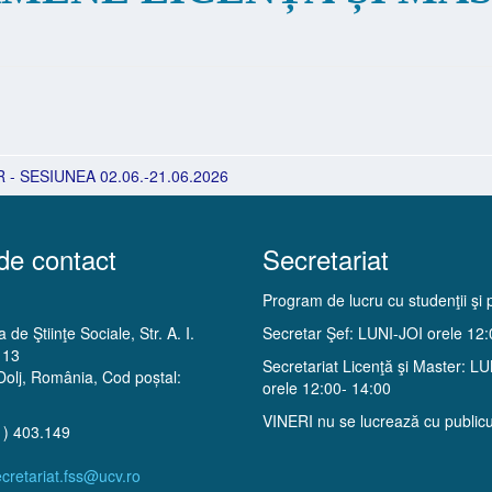
- SESIUNEA 02.06.-21.06.2026
de contact
Secretariat
Program de lucru cu studenţii şi p
 de Ştiinţe Sociale, Str. A. I.
Secretar Şef: LUNI-JOI orele 12
 13
Secretariat Licenţă şi Master: L
Dolj, România, Cod poștal:
orele 12:00- 14:00
VINERI nu se lucrează cu publicu
1) 403.149
cretariat.fss@ucv.ro