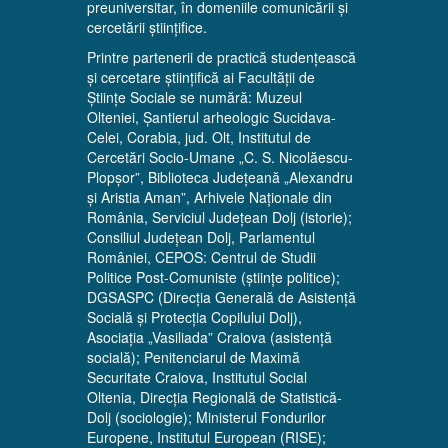
preuniversitar, în domeniile comunicării și
cercetării științifice.
Printre partenerii de practică studențească
și cercetare științifică ai Facultății de
Științe Sociale se numără: Muzeul
Olteniei, Șantierul arheologic Sucidava-
Celei, Corabia, jud. Olt, Institutul de
Cercetări Socio-Umane „C. S. Nicolăescu-
Plopșor”, Biblioteca Județeană „Alexandru
și Aristia Aman”, Arhivele Naționale din
România, Serviciul Județean Dolj (istorie);
Consiliul Județean Dolj, Parlamentul
României, CEPOS: Centrul de Studii
Politice Post-Comuniste (științe politice);
DGSASPC (Direcția Generală de Asistență
Socială și Protecția Copilului Dolj),
Asociația „Vasiliada” Craiova (asistență
socială); Penitenciarul de Maximă
Securitate Craiova, Institutul Social
Oltenia, Direcția Regională de Statistică-
Dolj (sociologie); Ministerul Fondurilor
Europene, Institutul European (RISE);